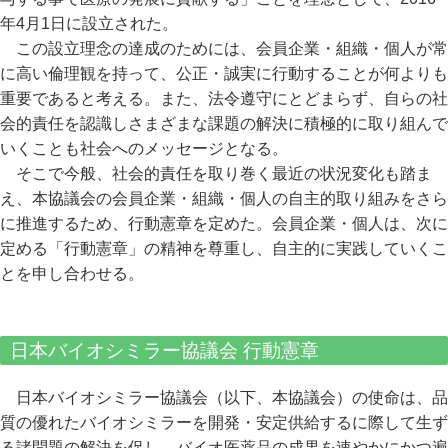
年4月1日に設立された。
この設立理念の達成のためには、会員企業・組織・個人が常
に高い倫理観を持って、公正・誠実に行動することが何よりも
重要であると考える。また、法令遵守にとどまらず、自らの社
会的責任を認識しさまざまな課題の解決に積極的に取り組んで
いくことも社会へのメッセージとなる。
そこで今般、社会的責任を取り巻く最近の状況変化も踏ま
え、本協議会の会員企業・組織・個人の自主的取り組みをさら
に推進するため、行動憲章を定めた。会員企業・個人は、次に
定める「行動憲章」の精神を尊重し、自主的に実践していくこ
とを申し合わせる。
日本バイオシミラー協議会 行動憲章
日本バイオシミラー協議会（以下、本協議会）の使命は、品
質の優れたバイオシミラーを開発・安定供給するに際して生ず
る諸問題の解決を促し、バイオ医薬品の成果を速やかにかつ遍